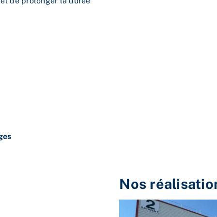
 et de prolonger la durée
ges
Nos réalisatio