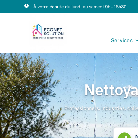
Passer
À votre écoute du lundi au samedi 9h – 18h30
au
contenu
Services
Nettoya
Professionnels, industries, coll