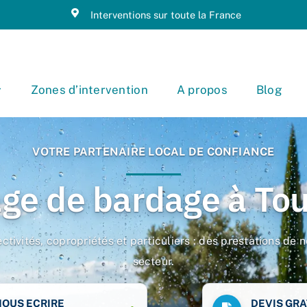
Interventions sur toute la France
Zones d’intervention
A propos
Blog
VOTRE PARTENAIRE LOCAL DE CONFIANCE
ge de bardage à Tou
ectivités, copropriétés et particuliers : des prestations d
secteur.
NOUS ECRIRE
DEVIS GRA