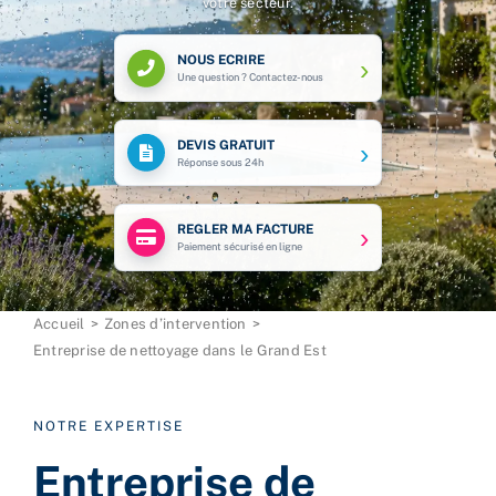
Grand Est
Professionnels, industries, collectivités, copropr
particuliers : des prestations de nettoyage sur me
votre secteur.
NOUS ECRIRE
Accueil
Zones d’intervention
DEVIS GRATUIT
Entreprise de nettoyage dans le Grand Est
NOTRE EXPERTISE
REGLER MA FACTURE
Entreprise de